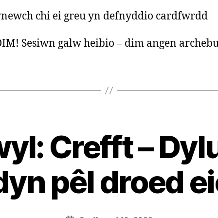
newch chi ei greu yn defnyddio cardfwrdd
M! Sesiwn galw heibio – dim angen archebu
yl: Crefft – Dyl
B
y
S
yn pêl droed e
t
e
v
e
Post