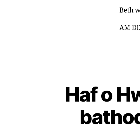
Beth w
AM DDI
Haf o Hw
bathod