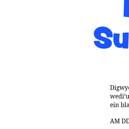
Digwyd
wedi’u
ein bl
AM DD