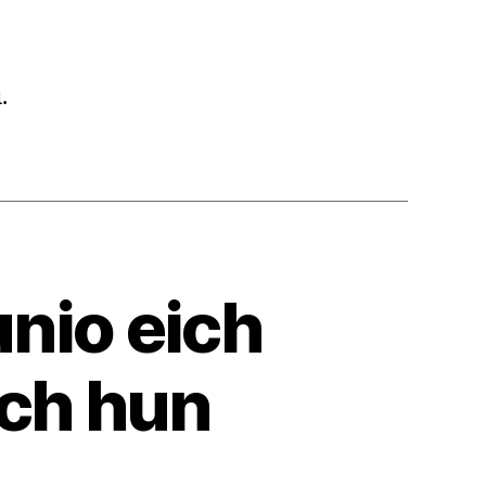
.
unio eich
ich hun