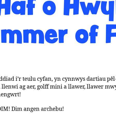
diad i’r teulu cyfan, yn cynnwys dartiau pê
 llenwi ag aer, golff mini a llawer, llawer mw
aengwrt!
IM! Dim angen archebu!