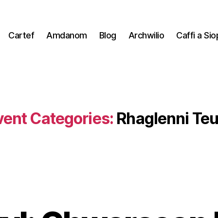
Cartef
Amdanom
Blog
Archwilio
Caffi a Sio
vent Categories:
Rhaglenni Teu
B
y
S
t