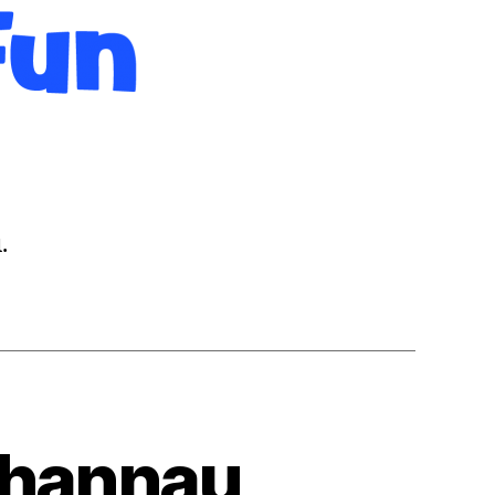
.
Rhannau