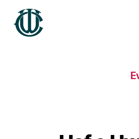
Treftadaeth
Wrecsam
E