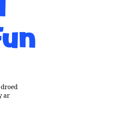
l-droed
y ar