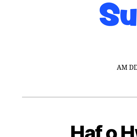
AM DDI
Haf o 