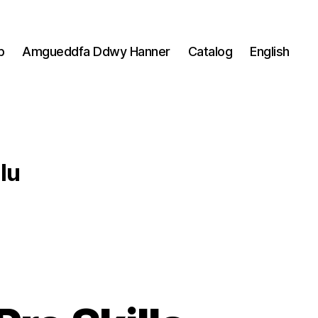
p
Amgueddfa Ddwy Hanner
Catalog
English
lu