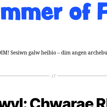
M! Sesiwn galw heibio – dim angen archebu
Hwyl: Chwarae 
B
y