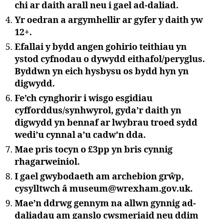
chi ar daith arall neu i gael ad-daliad.
Yr oedran a argymhellir ar gyfer y daith yw
12+.
Efallai y bydd angen gohirio teithiau yn
ystod cyfnodau o dywydd eithafol/peryglus.
Byddwn yn eich hysbysu os bydd hyn yn
digwydd.
Fe’ch cynghorir i wisgo esgidiau
cyfforddus/synhwyrol, gyda’r daith yn
digwydd yn bennaf ar lwybrau troed sydd
wedi’u cynnal a’u cadw’n dda.
Mae pris tocyn o £3pp yn bris cynnig
rhagarweiniol.
I gael gwybodaeth am archebion grŵp,
cysylltwch â museum@wrexham.gov.uk.
Mae’n ddrwg gennym na allwn gynnig ad-
daliadau am ganslo cwsmeriaid neu ddim