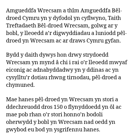
Amgueddfa Wrecsam a thîm Amgueddfa Bêl-
droed Cymru yn y dyfodol yn cyflwyno, Taith
Treftadaeth Bêl-droed Wrecsam, golwg ar y
bobl, y lleoedd a’r digwyddiadau a luniodd pêl-
droed yn Wrecsam ac ar draws Cymru gyfan.
Bydd y daith dywys hon drwy strydoedd
Wrecsam yn mynd â chi i rai o’r lleoedd mwyaf
eiconig ac adnabyddadwy yn y ddinas ac yn
cysylltu’r dotiau rhwng tirnodau, pêl-droed a
chymuned.
Mae hanes pêl-droed yn Wrecsam yn stori a
ddechreuodd dros 150 o flynyddoedd yn ôl ac
mae pob rhan o’r stori honno’n bodoli
oherwydd y bobl yn Wrecsam nad oedd yn
gwybod eu bod yn ysgrifennu hanes.