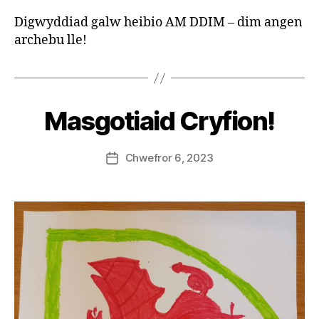
Digwyddiad galw heibio AM DDIM – dim angen
archebu lle!
B
y
S
t
e
Masgotiaid Cryfion!
v
e
Post
Chwefror 6, 2023
G
Post
author
r
date
e
n
t
e
r