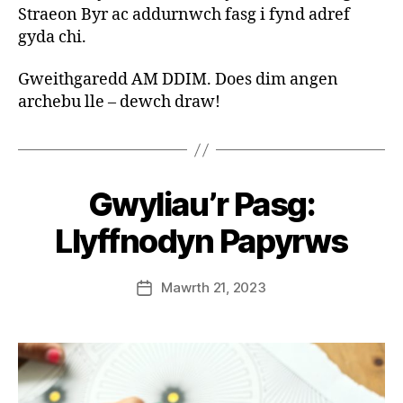
Straeon Byr ac addurnwch fasg i fynd adref
gyda chi.
Gweithgaredd AM DDIM. Does dim angen
archebu lle – dewch draw!
B
y
S
Gwyliau’r Pasg:
t
e
Llyffnodyn Papyrws
v
e
Post
Mawrth 21, 2023
G
Post
author
r
date
e
n
t
e