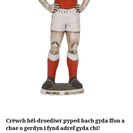
Crëwch bêl-droediwr pyped bach gyda ffon a
chae o gerdyn i fynd adref gyda chi!