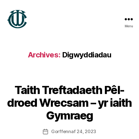
Menu
Treftadaeth
Wrecsam
Archives:
Digwyddiadau
B
Taith Treftadaeth Pêl-
y
S
droed Wrecsam – yr iaith
t
e
Gymraeg
v
e
Post
Gorffennaf 24, 2023
G
Post
author
r
date