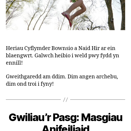
Heriau Cyflymder Bownsio a Naid Hir ar ein
blaengwrt. Galwch heibio i weld pwy fydd yn
ennill!
Gweithgaredd am ddim. Dim angen archebu,
dim ond troi i fyny!
B
y
S
Gwiliau’r Pasg: Masgiau
t
e
Anifeiliaid