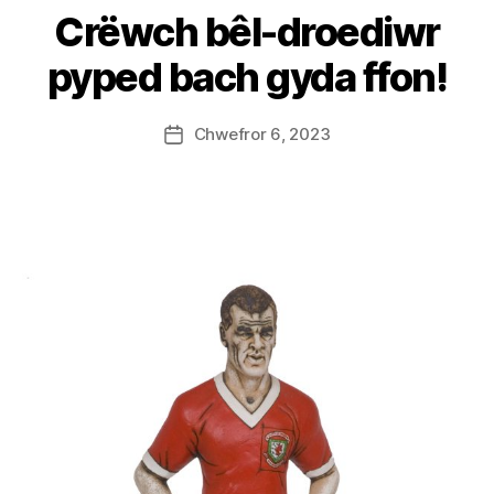
S
Crëwch bêl-droediwr
t
e
pyped bach gyda ffon!
v
e
Post
Chwefror 6, 2023
G
Post
author
r
date
e
n
t
e
r