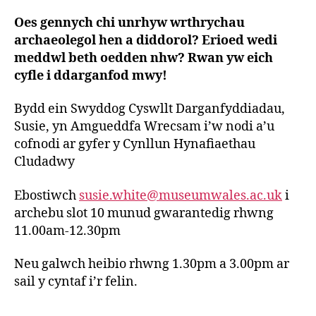
Oes gennych chi unrhyw wrthrychau
archaeolegol hen a diddorol? Erioed wedi
meddwl beth oedden nhw? Rwan yw eich
cyfle i ddarganfod mwy!
Bydd ein Swyddog Cyswllt Darganfyddiadau,
Susie, yn Amgueddfa Wrecsam i’w nodi a’u
cofnodi ar gyfer y Cynllun Hynafiaethau
Cludadwy
Ebostiwch
susie.white@museumwales.ac.uk
i
archebu slot 10 munud gwarantedig rhwng
11.00am-12.30pm
Neu galwch heibio rhwng 1.30pm a 3.00pm ar
sail y cyntaf i’r felin.