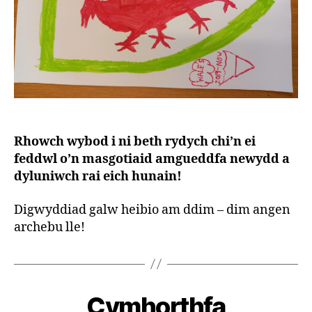
Rhowch wybod i ni beth rydych chi’n ei
feddwl o’n masgotiaid amgueddfa newydd a
dyluniwch rai eich hunain!
Digwyddiad galw heibio am ddim – dim angen
archebu lle!
B
y
S
Cymhorthfa
t