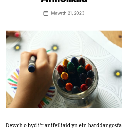
v
e
Post
Mawrth 21, 2023
G
Post
author
r
date
e
n
t
e
r
Dewch o hyd i’r anifeiliaid yn ein harddangosfa