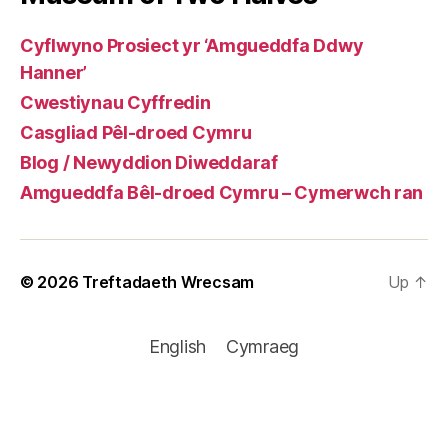
Cyflwyno Prosiect yr ‘Amgueddfa Ddwy
Hanner’
Cwestiynau Cyffredin
Casgliad Pêl-droed Cymru
Blog / Newyddion Diweddaraf
Amgueddfa Bêl-droed Cymru – Cymerwch ran
© 2026
Treftadaeth Wrecsam
Up
↑
English
Cymraeg