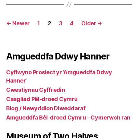
Posts
←
Newer
1
2
3
4
Older
→
pagination
Amgueddfa Ddwy Hanner
Cyflwyno Prosiect yr ‘Amgueddfa Ddwy
Hanner’
Cwestiynau Cyffredin
Casgliad Pêl-droed Cymru
Blog / Newyddion Diweddaraf
Amgueddfa Bêl-droed Cymru – Cymerwch ran
Museum of Two Halves