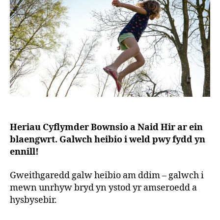
Heriau Cyflymder Bownsio a Naid Hir ar ein
blaengwrt. Galwch heibio i weld pwy fydd yn
ennill!
Gweithgaredd galw heibio am ddim – galwch i
mewn unrhyw bryd yn ystod yr amseroedd a
hysbysebir.