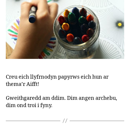
r
Creu eich llyfrnodyn papyrws eich hun ar
thema’r Aifft!
Gweithgaredd am ddim. Dim angen archebu,
dim ond troi i fyny.
B
y