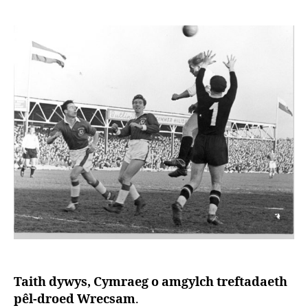
e
n
t
e
r
Taith dywys, Cymraeg o amgylch treftadaeth
pêl-droed Wrecsam
.