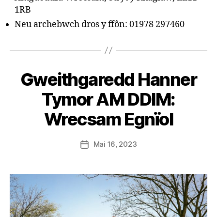
1RB
Neu archebwch dros y ffôn: 01978 297460
B
Gweithgaredd Hanner
y
S
Tymor AM DDIM:
t
e
Wrecsam Egnïol
v
e
Post
Mai 16, 2023
G
Post
author
r
date
e
n
t
e
r