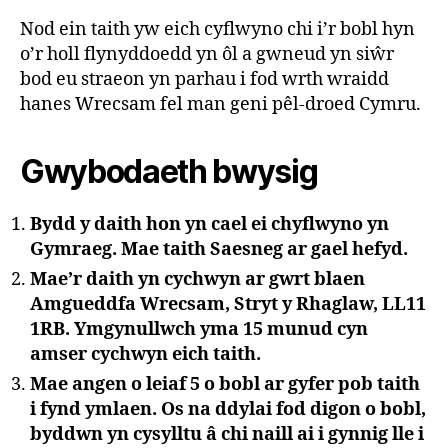
Nod ein taith yw eich cyflwyno chi i’r bobl hyn
o’r holl flynyddoedd yn ôl a gwneud yn siŵr
bod eu straeon yn parhau i fod wrth wraidd
hanes Wrecsam fel man geni pêl-droed Cymru.
Gwybodaeth bwysig
Bydd y daith hon yn cael ei chyflwyno yn
Gymraeg. Mae taith Saesneg ar gael hefyd.
Mae’r daith yn cychwyn ar gwrt blaen
Amgueddfa Wrecsam, Stryt y Rhaglaw, LL11
1RB. Ymgynullwch yma 15 munud cyn
amser cychwyn eich taith.
Mae angen o leiaf 5 o bobl ar gyfer pob taith
i fynd ymlaen. Os na ddylai fod digon o bobl,
byddwn yn cysylltu â chi naill ai i gynnig lle i