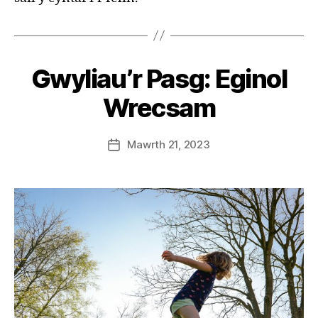
B
y
S
Gwyliau’r Pasg: Eginol
t
e
Wrecsam
v
e
Post
Mawrth 21, 2023
G
Post
author
r
date
e
n
t
e
r