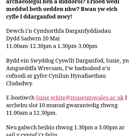
archaeolegol hen a diddorol? Erioed wedi
meddwl beth oedden nhw? Rwan yw eich
cyfle I ddarganfod mwy!
Dewch i’n Cymhorthfa Darganfyddiadau
Dydd Sadwrn 20 Mai
11.00am-12.30pm a 1.30pm-3.00pm
Bydd ein Swyddog Cyswllt Darganfod, Susie, yn
Amgueddfa Wrecsam, I’w hadnabod a’u
cofnodi ar gyfer Cynllun Hynafiaethau
Cludadwy.
E-bostiwch
Susie.white@museumwales.ac.uk
I
archebu slot 10 munud gwarantedig rhwng
11.00am a 12.30pm.
Neu galwch heibio rhwng 1.30pm a 3.00pm ar
sail y cyntaf i’r felin.