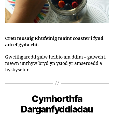
Creu mosaig Rhufeinig maint coaster i fynd
adref gyda chi.
Gweithgaredd galw heibio am ddim – galwch i
mewn unrhyw bryd yn ystod yr amseroedd a
hysbysebir.
B
y
S
Cymhorthfa
t
e
Darganfyddiadau
v