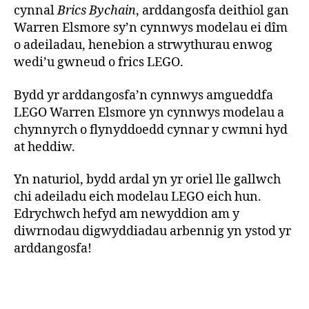
cynnal
Brics Bychain
, arddangosfa deithiol gan
Warren Elsmore sy’n cynnwys modelau ei dîm
o adeiladau, henebion a strwythurau enwog
wedi’u gwneud o frics LEGO.
Bydd yr arddangosfa’n cynnwys amgueddfa
LEGO Warren Elsmore yn cynnwys modelau a
chynnyrch o flynyddoedd cynnar y cwmni hyd
at heddiw.
Yn naturiol, bydd ardal yn yr oriel lle gallwch
chi adeiladu eich modelau LEGO eich hun.
Edrychwch hefyd am newyddion am y
diwrnodau digwyddiadau arbennig yn ystod yr
arddangosfa!