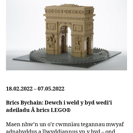
n
t
e
r
18.02.2022 – 07.05.2022
Brics Bychain: Dewch i weld y byd wedi’i
adeiladu Â brics LEGO®
Maen nhw’n un o’r cwmnïau tegannau mwyaf
adnabyddus a llwyddiannus yn y byd – ond