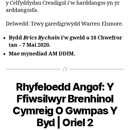
y Celfyddydau Creadigol i’w harddangos yn yr
arddangosfa.
Delwedd: Trwy garedigrwydd Warren Elsmore.
Bydd
Brics Bychain
i’w gweld o 18 Chwefror
tan – 7 Mai 2020.
Mae mynediad AM DDIM.
Rhyfeloedd Angof: Y
B
Ffiwsilwyr Brenhinol
y
G
Cymreig O Gwmpas Y
a
r
Byd | Oriel 2
e