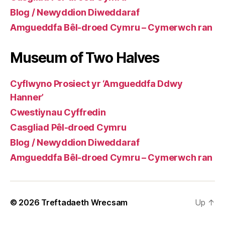
Blog / Newyddion Diweddaraf
Amgueddfa Bêl-droed Cymru – Cymerwch ran
Museum of Two Halves
Cyflwyno Prosiect yr ‘Amgueddfa Ddwy
Hanner’
Cwestiynau Cyffredin
Casgliad Pêl-droed Cymru
Blog / Newyddion Diweddaraf
Amgueddfa Bêl-droed Cymru – Cymerwch ran
© 2026
Treftadaeth Wrecsam
Up
↑