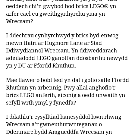
oeddech chi’n gwybod bod brics LEGO® yn
arfer cael eu gweithgynhyrchu yma yn
Wrecsam?
I ddechrau cynhyrchwyd y brics byd-enwog
mewn ffatri ar Hugmore Lane ar Stad
Ddiwydiannol Wrecsam. Yn ddiweddarach
adeiladodd LEGO ganolfan ddosbarthu newydd
yn y DU ar Ffordd Rhuthun.
Mae llawer o bobl leol yn dal i gofio safle Ffordd
Rhuthun yn arbennig. Pwy allai anghofio’r
brics LEGO anferth, eiconig a oedd unwaith yn
sefyll wrth ymyl y fynedfa?
I ddathlu’r cysylltiad hanesyddol hwn rhwng
Wrecsam a’r gwneuthurwr teganau o
Ddenmarc bydd Amgueddfa Wrecsam yn