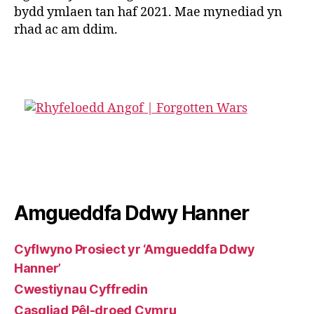
bydd ymlaen tan haf 2021. Mae mynediad yn
rhad ac am ddim.
Amgueddfa Ddwy Hanner
Cyflwyno Prosiect yr ‘Amgueddfa Ddwy
Hanner’
Cwestiynau Cyffredin
Casgliad Pêl-droed Cymru