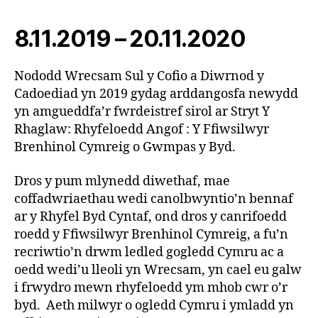
8.11.2019 – 20.11.2020
Nododd Wrecsam Sul y Cofio a Diwrnod y
Cadoediad yn 2019 gydag arddangosfa newydd
yn amgueddfa’r fwrdeistref sirol ar Stryt Y
Rhaglaw: Rhyfeloedd Angof : Y Ffiwsilwyr
Brenhinol Cymreig o Gwmpas y Byd.
Dros y pum mlynedd diwethaf, mae
coffadwriaethau wedi canolbwyntio’n bennaf
ar y Rhyfel Byd Cyntaf, ond dros y canrifoedd
roedd y Ffiwsilwyr Brenhinol Cymreig, a fu’n
recriwtio’n drwm ledled gogledd Cymru ac a
oedd wedi’u lleoli yn Wrecsam, yn cael eu galw
i frwydro mewn rhyfeloedd ym mhob cwr o’r
byd. Aeth milwyr o ogledd Cymru i ymladd yn