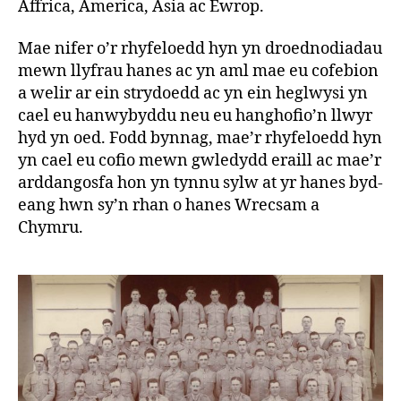
Affrica, America, Asia ac Ewrop.
Mae nifer o’r rhyfeloedd hyn yn droednodiadau
mewn llyfrau hanes ac yn aml mae eu cofebion
a welir ar ein strydoedd ac yn ein heglwysi yn
cael eu hanwybyddu neu eu hanghofio’n llwyr
hyd yn oed. Fodd bynnag, mae’r rhyfeloedd hyn
yn cael eu cofio mewn gwledydd eraill ac mae’r
arddangosfa hon yn tynnu sylw at yr hanes byd-
eang hwn sy’n rhan o hanes Wrecsam a
Chymru.