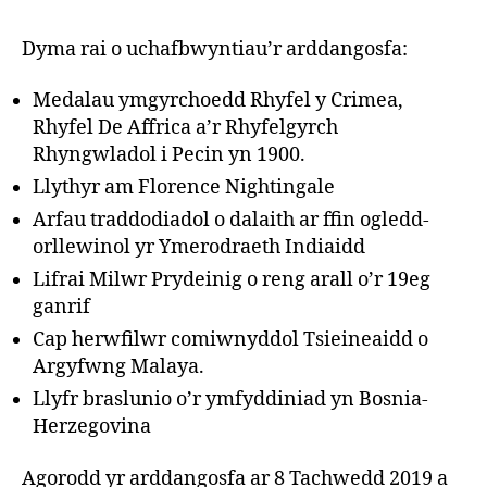
Dyma rai o uchafbwyntiau’r arddangosfa:
Medalau ymgyrchoedd Rhyfel y Crimea,
Rhyfel De Affrica a’r Rhyfelgyrch
Rhyngwladol i Pecin yn 1900.
Llythyr am Florence Nightingale
Arfau traddodiadol o dalaith ar ffin ogledd-
orllewinol yr Ymerodraeth Indiaidd
Lifrai Milwr Prydeinig o reng arall o’r 19eg
ganrif
Cap herwfilwr comiwnyddol Tsieineaidd o
Argyfwng Malaya.
Llyfr braslunio o’r ymfyddiniad yn Bosnia-
Herzegovina
Agorodd yr arddangosfa ar 8 Tachwedd 2019 a