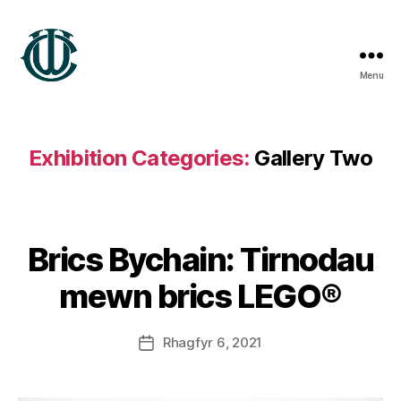
Menu
Treftadaeth
Wrecsam
Exhibition Categories:
Gallery Two
B
y
S
Brics Bychain: Tirnodau
t
e
mewn brics LEGO®
v
e
Post
Rhagfyr 6, 2021
G
Post
author
r
date
e