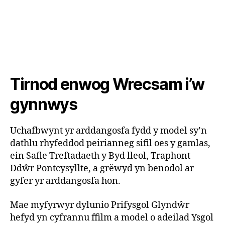
Tirnod enwog Wrecsam i’w
gynnwys
Uchafbwynt yr arddangosfa fydd y model sy’n
dathlu rhyfeddod peirianneg sifil oes y gamlas,
ein Safle Treftadaeth y Byd lleol, Traphont
Ddŵr Pontcysyllte, a grëwyd yn benodol ar
gyfer yr arddangosfa hon.
Mae myfyrwyr dylunio Prifysgol Glyndŵr
hefyd yn cyfrannu ffilm a model o adeilad Ysgol