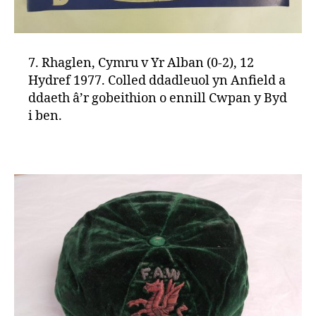
7. Rhaglen, Cymru v Yr Alban (0-2), 12
Hydref 1977. Colled ddadleuol yn Anfield a
ddaeth â’r gobeithion o ennill Cwpan y Byd
i ben.