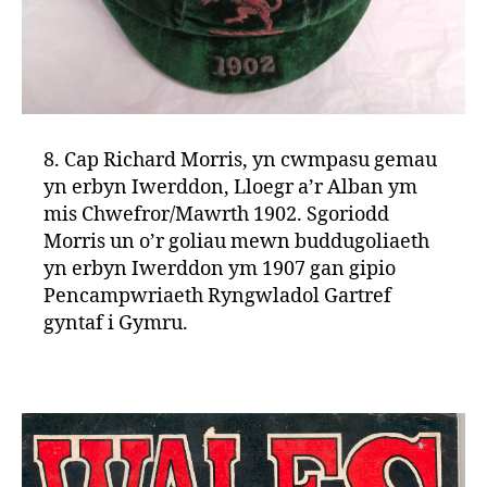
8. Cap Richard Morris, yn cwmpasu gemau
yn erbyn Iwerddon, Lloegr a’r Alban ym
mis Chwefror/Mawrth 1902. Sgoriodd
Morris un o’r goliau mewn buddugoliaeth
yn erbyn Iwerddon ym 1907 gan gipio
Pencampwriaeth Ryngwladol Gartref
gyntaf i Gymru.