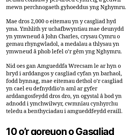
mewn perchnogaeth gyhoeddus yng Nghymru.
Mae dros 2,000 o eitemau yn y casgliad hyd
yma. Ymhlith yr uchafbwyntiau mae deunydd
yn ymwneud â John Charles, crysau Cymru o
gemau rhyngwladol, a medalau a thlysau yn
ymwneud â phob lefel o’r gêm yng Nghymru.
Nid oes gan Amgueddfa Wrecsam le ar hyn o
bryd i arddangos y casgliad cyfan yn barhaol,
fodd bynnag, mae eitemau dethol o’r casgliad
yn cael eu defnyddio’n aml ar gyfer
arddangosfeydd dros dro, yn ogystal â bod yn
adnodd i ymchwilwyr, cwmnïau cynhyrchu
teledu a benthyciadau i amgueddfeydd eraill.
10 o’r goreuon o Gasgliad