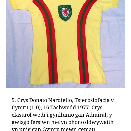
5. Crys Donato Nardiello, Tsiecoslofacia v
Cymru (1-0), 16 Tachwedd 1977. Crys
clasurol wedi’i gynllunio gan Admiral, y
gwisgo fersiwn melyn ohono ddwywaith
yn unig gan Gymru mewn gemau.