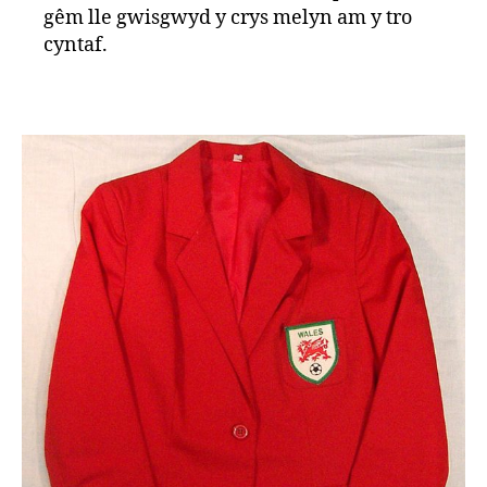
gêm lle gwisgwyd y crys melyn am y tro
cyntaf.