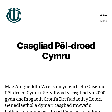
Menu
Treftadaeth
Wrecsam
Casgliad Pêl-droed
Cymru
Mae Amgueddfa Wrecsam yn gartref i Gasgliad
Pêl-droed Cymru. Sefydlwyd y casgliad yn 2000
gyda chefnogaeth Cronfa Dreftadaeth y Loteri
Genedlaethol a dyma’r casgliad mwyaf o
bethau cofiadwy pêl-droed Cymreig a gedwir