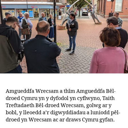
r
Amgueddfa Wrecsam a thîm Amgueddfa Bêl-
droed Cymru yn y dyfodol yn cyflwyno, Taith
Treftadaeth Bêl-droed Wrecsam, golwg ar y
bobl, y lleoedd a’r digwyddiadau a luniodd pêl-
droed yn Wrecsam ac ar draws Cymru gyfan.