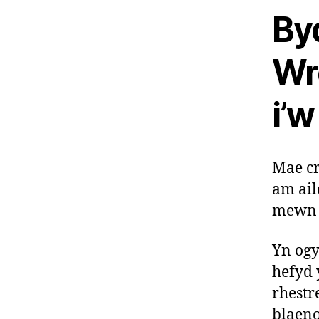
By
Wr
i’w
Mae cr
am ail
mewn a
Yn og
hefyd 
rhestr
blaeno