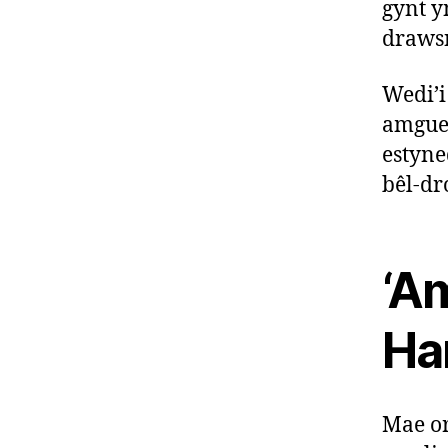
gynt y
draws
Wedi’i
amgue
estyne
bêl-dr
‘A
Ha
Mae or