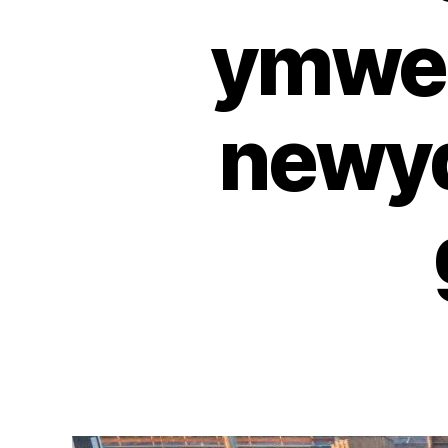
ymwel
newy