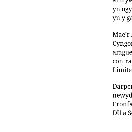
amrywi
yn ogy
yn y g
Mae’r 
Cyngo
amgued
contra
Limite
Darper
newyd
Cronfa
DU a S