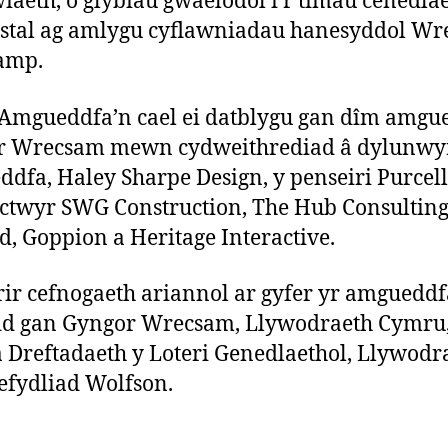
aeth, o glybiau gwaelodol i’r timau cenedlae
stal ag amlygu cyflawniadau hanesyddol W
amp.
Amgueddfa’n cael ei datblygu gan dîm amgu
r Wrecsam mewn cydweithrediad â dylunwy
dfa, Haley Sharpe Design, y penseiri Purcell
ctwyr SWG Construction, The Hub Consultin
d, Goppion a Heritage Interactive.
ir cefnogaeth ariannol ar gyfer yr amgueddf
d gan Gyngor Wrecsam, Llywodraeth Cymru
 Dreftadaeth y Loteri Genedlaethol, Llywodr
efydliad Wolfson.