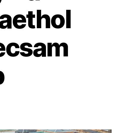
aethol
ecsam
p