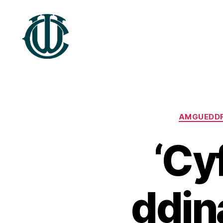
Treftadaeth
Wrecsam
AMGUEDDF
‘Cy
ddin