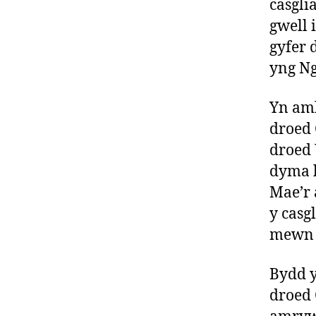
casgli
gwell 
gyfer 
yng N
Yn aml
droed 
droed 
dyma h
Mae’r 
y casg
mewn 
Bydd y
droed 