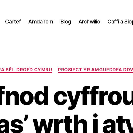
Cartef
Amdanom
Blog
Archwilio
Caffi a Sio
Categories
A BÊL-DROED CYMRU
PROSIECT YR AMGUEDDFA DD
fnod cyffrous
as’ wrth i at