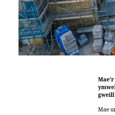
Mae’r 
ymwel
gweil
Mae un