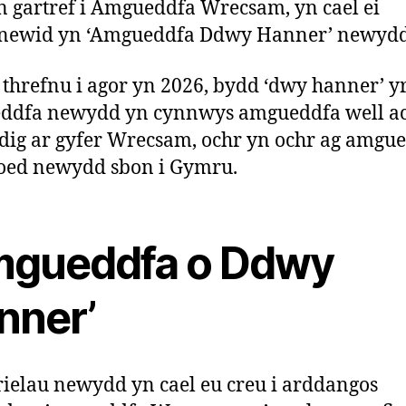
n gartref i Amgueddfa Wrecsam, yn cael ei
newid yn ‘Amgueddfa Ddwy Hanner’ newydd
 threfnu i agor yn 2026, bydd ‘dwy hanner’ y
ddfa newydd yn cynnwys amgueddfa well a
dig ar gyfer Wrecsam, ochr yn ochr ag amgu
oed newydd sbon i Gymru.
mgueddfa o Ddwy
nner’
ielau newydd yn cael eu creu i arddangos