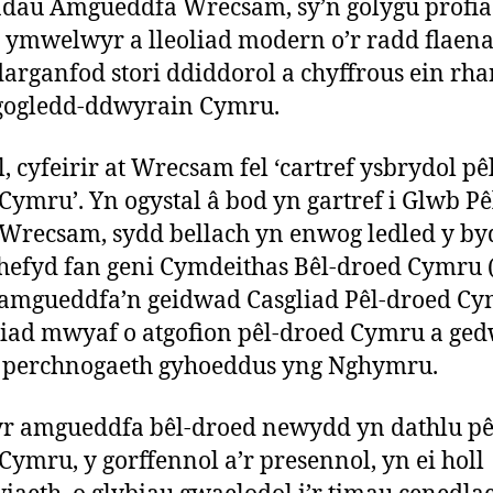
adau Amgueddfa Wrecsam, sy’n golygu profi
i ymwelwyr a lleoliad modern o’r radd flaena
darganfod stori ddiddorol a chyffrous ein rh
gogledd-ddwyrain Cymru.
, cyfeirir at Wrecsam fel ‘cartref ysbrydol pê
Cymru’. Yn ogystal â bod yn gartref i Glwb Pê
Wrecsam, sydd bellach yn enwog ledled y by
efyd fan geni Cymdeithas Bêl-droed Cymru 
amgueddfa’n geidwad Casgliad Pêl-droed Cy
liad mwyaf o atgofion pêl-droed Cymru a ged
perchnogaeth gyhoeddus yng Nghymru.
r amgueddfa bêl-droed newydd yn dathlu pê
Cymru, y gorffennol a’r presennol, yn ei holl