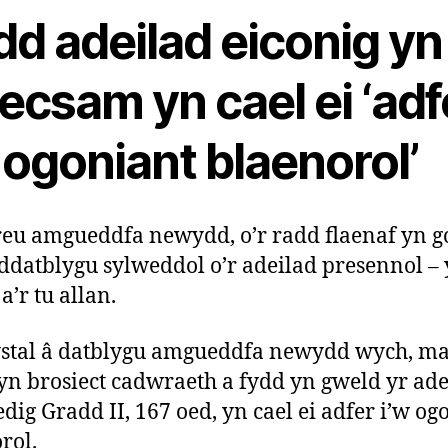
dd adeilad eiconig yn
ecsam yn cael ei ‘adf
 ogoniant blaenorol’
eu amgueddfa newydd, o’r radd flaenaf yn g
ddatblygu sylweddol o’r adeilad presennol – 
’r tu allan.
ystal â datblygu amgueddfa newydd wych, m
yn brosiect cadwraeth a fydd yn gweld yr ade
edig Gradd II, 167 oed, yn cael ei adfer i’w og
rol.