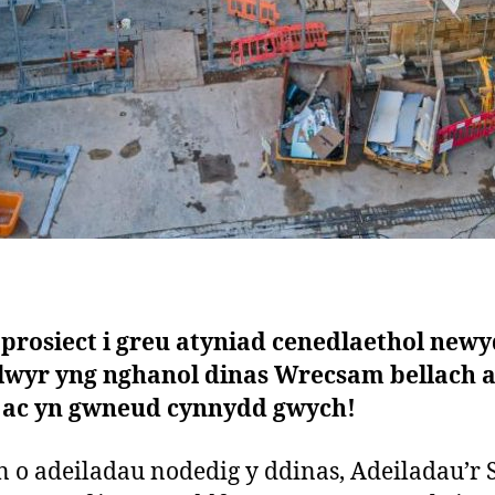
prosiect i greu atyniad cenedlaethol newy
wyr yng nghanol dinas Wrecsam bellach a
l ac yn gwneud cynnydd gwych!
 o adeiladau nodedig y ddinas, Adeiladau’r Si