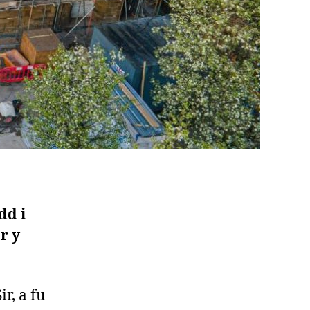
dd i
r y
r, a fu