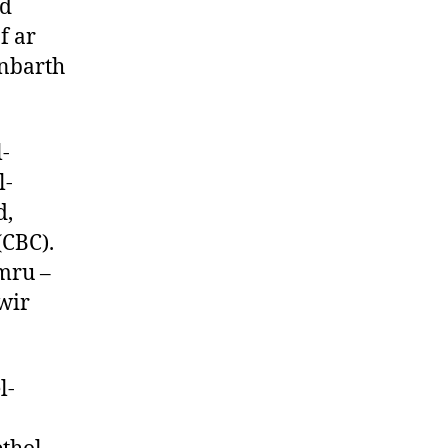
ad
f ar
anbarth
l-
l-
d,
(CBC).
mru –
wir
l-