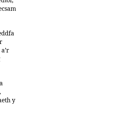
thol,
recsam
eddfa
r
 a’r
g
a
,
aeth y