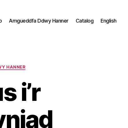
p
Amgueddfa Ddwy Hanner
Catalog
English
WY HANNER
 i’r
yniad