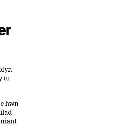
er
ofyn
y tu
ae hwn
ilad
oniant