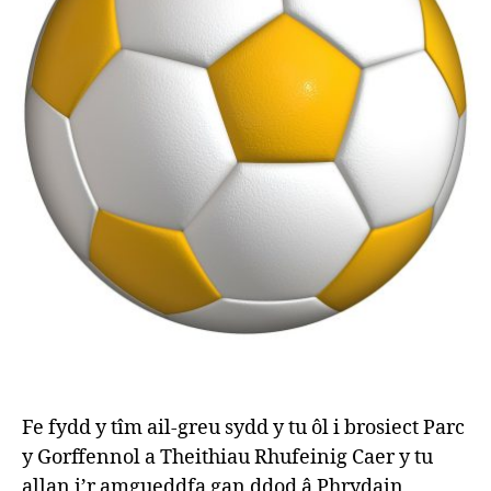
Fe fydd y tîm ail-greu sydd y tu ôl i brosiect Parc
y Gorffennol a Theithiau Rhufeinig Caer y tu
allan i’r amgueddfa gan ddod â Phrydain