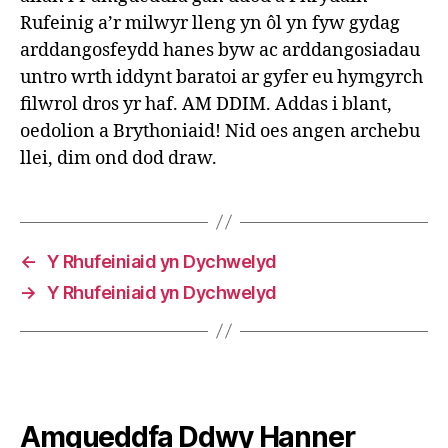
Rufeinig a’r milwyr lleng yn ôl yn fyw gydag
arddangosfeydd hanes byw ac arddangosiadau
untro wrth iddynt baratoi ar gyfer eu hymgyrch
filwrol dros yr haf. AM DDIM. Addas i blant,
oedolion a Brythoniaid! Nid oes angen archebu
llei, dim ond dod draw.
←
Y Rhufeiniaid yn Dychwelyd
→
Y Rhufeiniaid yn Dychwelyd
Amgueddfa Ddwy Hanner