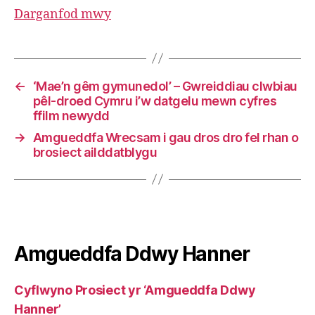
Darganfod mwy
←
‘Mae’n gêm gymunedol’ – Gwreiddiau clwbiau
pêl-droed Cymru i’w datgelu mewn cyfres
ffilm newydd
→
Amgueddfa Wrecsam i gau dros dro fel rhan o
brosiect ailddatblygu
Amgueddfa Ddwy Hanner
Cyflwyno Prosiect yr ‘Amgueddfa Ddwy
Hanner’