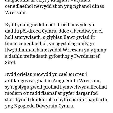
amgueddfa ar Stryt y Rhaglaw – atyniad
cenedlaethol newydd sbon yng nghanol dinas
Wrecsam.
Bydd yr amgueddfa bêl-droed newydd yn
dathlu pêl-droed Cymru, ddoe a heddiw, yn ei
holl amrywiaeth, o glybiau llawr gwlad i’r
timau cenedlaethol, yn ogystal ag amlygu
llwyddiannau hanesyddol Wrecsam yn y gamp
a dathlu treftadaeth gyfoethog y Fwrdeistref
Sirol.
Bydd orielau newydd yn cael eu creu i
arddangos casgliadau Amgueddfa Wrecsam,
sy’n golygu gwell profiad i ymwelwyr a lleoliad
modern o’r radd flaenaf ar gyfer darganfod
stori hynod ddiddorol a chyffrous ein rhanbarth
yng Ngogledd Ddwyrain Cymru.