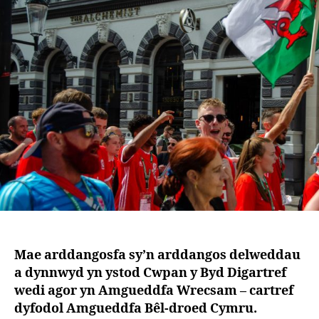
n
t
e
r
Mae arddangosfa sy’n arddangos delweddau
a dynnwyd yn ystod Cwpan y Byd Digartref
wedi agor yn Amgueddfa Wrecsam – cartref
dyfodol Amgueddfa Bêl-droed Cymru.