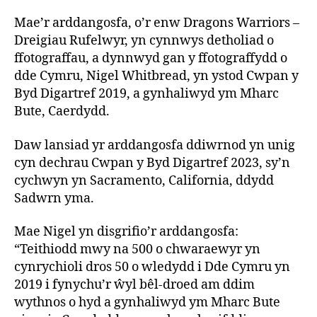
Mae’r arddangosfa, o’r enw Dragons Warriors –
Dreigiau Rufelwyr, yn cynnwys detholiad o
ffotograffau, a dynnwyd gan y ffotograffydd o
dde Cymru, Nigel Whitbread, yn ystod Cwpan y
Byd Digartref 2019, a gynhaliwyd ym Mharc
Bute, Caerdydd.
Daw lansiad yr arddangosfa ddiwrnod yn unig
cyn dechrau Cwpan y Byd Digartref 2023, sy’n
cychwyn yn Sacramento, California, ddydd
Sadwrn yma.
Mae Nigel yn disgrifio’r arddangosfa:
“Teithiodd mwy na 500 o chwaraewyr yn
cynrychioli dros 50 o wledydd i Dde Cymru yn
2019 i fynychu’r ŵyl bêl-droed am ddim
wythnos o hyd a gynhaliwyd ym Mharc Bute