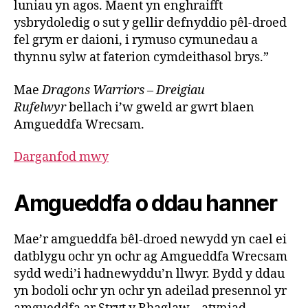
luniau yn agos. Maent yn enghraifft
ysbrydoledig o sut y gellir defnyddio pêl-droed
fel grym er daioni, i rymuso cymunedau a
thynnu sylw at faterion cymdeithasol brys.”
Mae
Dragons Warriors – Dreigiau
Rufelwyr
bellach i’w gweld ar gwrt blaen
Amgueddfa Wrecsam.
Darganfod mwy
Amgueddfa o ddau hanner
Mae’r amgueddfa bêl-droed newydd yn cael ei
datblygu ochr yn ochr ag Amgueddfa Wrecsam
sydd wedi’i hadnewyddu’n llwyr. Bydd y ddau
yn bodoli ochr yn ochr yn adeilad presennol yr