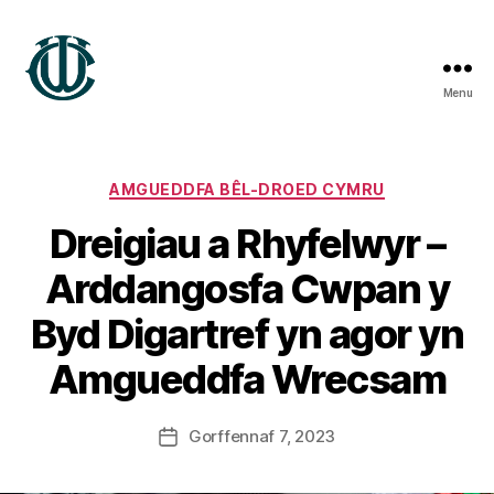
Menu
Treftadaeth
Wrecsam
Categories
AMGUEDDFA BÊL-DROED CYMRU
Dreigiau a Rhyfelwyr –
B
Arddangosfa Cwpan y
y
S
Byd Digartref yn agor yn
t
e
Amgueddfa Wrecsam
v
e
Post
Gorffennaf 7, 2023
G
Post
author
r
date
e