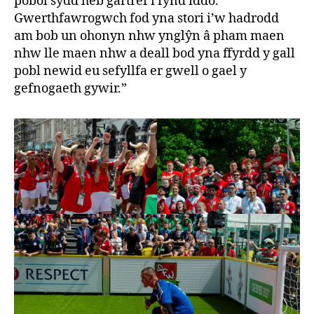
pobol sydd heb gartref i fynd iddo.
Gwerthfawrogwch fod yna stori i’w hadrodd
am bob un ohonyn nhw ynglŷn â pham maen
nhw lle maen nhw a deall bod yna ffyrdd y gall
pobl newid eu sefyllfa er gwell o gael y
gefnogaeth gywir.”