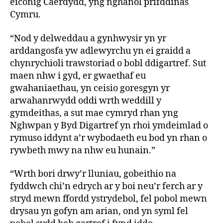
eiconig Caerdydd, yng nghanol prifddinas
Cymru.
“Nod y delweddau a gynhwysir yn yr
arddangosfa yw adlewyrchu yn ei graidd a
chynrychioli trawstoriad o bobl ddigartref. Sut
maen nhw i gyd, er gwaethaf eu
gwahaniaethau, yn ceisio goresgyn yr
arwahanrwydd oddi wrth weddill y
gymdeithas, a sut mae cymryd rhan yng
Nghwpan y Byd Digartref yn rhoi ymdeimlad o
rymuso iddynt a’r wybodaeth eu bod yn rhan o
rywbeth mwy na nhw eu hunain.”
“Wrth bori drwy’r lluniau, gobeithio na
fyddwch chi’n edrych ar y boi neu’r ferch ar y
stryd mewn ffordd ystrydebol, fel pobol mewn
drysau yn gofyn am arian, ond yn syml fel