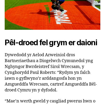
Pêl-droed fel grym er daioni
Dywedodd yr Aelod Arweiniol dros
Bartneriaethau a Diogelwch Cymunedol yng
Nghyngor Bwrdeistref Sirol Wrecsam, y
Cynghorydd Paul Roberts: “Rydym yn falch
iawn o gyflwyno’r arddangosfa hon yn
Amgueddfa Wrecsam, cartref Amgueddfa Bêl-
droed Cymru yn y dyfodol.
“Mae’n werth gweld y casgliad pwerus hwn o