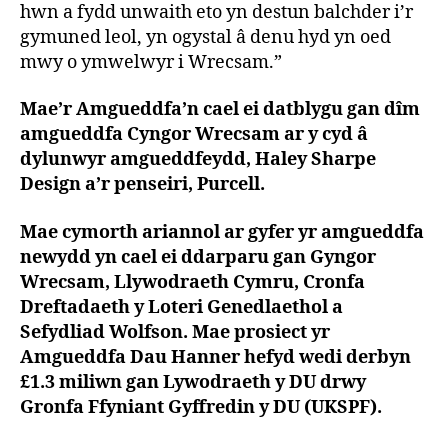
hwn a fydd unwaith eto yn destun balchder i’r
gymuned leol, yn ogystal â denu hyd yn oed
mwy o ymwelwyr i Wrecsam.”
Mae’r Amgueddfa’n cael ei datblygu gan dîm
amgueddfa Cyngor Wrecsam ar y cyd â
dylunwyr amgueddfeydd, Haley Sharpe
Design a’r penseiri, Purcell.
Mae cymorth ariannol ar gyfer yr amgueddfa
newydd yn cael ei ddarparu gan Gyngor
Wrecsam, Llywodraeth Cymru, Cronfa
Dreftadaeth y Loteri Genedlaethol a
Sefydliad Wolfson. Mae prosiect yr
Amgueddfa Dau Hanner hefyd wedi derbyn
£1.3 miliwn gan Lywodraeth y DU drwy
Gronfa Ffyniant Gyffredin y DU (UKSPF).