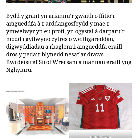
Bydd y grant yn ariannu’r gwaith o ffitio’r
amgueddfa â’r arddangosfeydd y mae’r
ymwelwyr yn eu profi, yn ogystal â darparu’r
modd i gyflwyno cyfres o weithgareddau,
digwyddiadau a rhaglenni amgueddfa eraill
dros y pedair blynedd nesaf ar draws
Bwrdeistref Sirol Wrecsam a mannau eraill yng
Nghymru.
oppo_1056