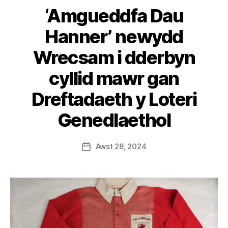
‘Amgueddfa Dau
Hanner’ newydd
Wrecsam i dderbyn
B
cyllid mawr gan
y
S
Dreftadaeth y Loteri
t
e
Genedlaethol
v
e
Post
Awst 28, 2024
G
Post
author
r
date
e
n
t
e
r