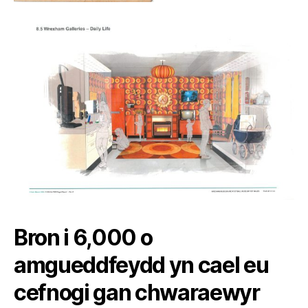
Bron i 6,000 o
amgueddfeydd yn cael eu
cefnogi gan chwaraewyr