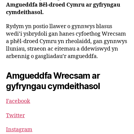
Amgueddfa Bêl-droed Cymru ar gyfryngau
cymdeithasol.
Rydym yn postio llawer o gynnwys blasus
wedi’i ysbrydoli gan hanes cyfoethog Wrecsam
a phêl-droed Cymru yn rheolaidd, gan gynnwys
lluniau, straeon ac eitemau a ddewiswyd yn
arbennig o gasgliadau’r amgueddfa.
Amgueddfa Wrecsam ar
gyfryngau cymdeithasol
Facebook
Twitter
Instagram