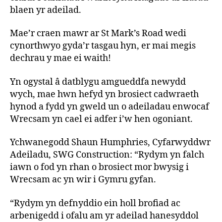
blaen yr adeilad.
Mae’r craen mawr ar St Mark’s Road wedi
cynorthwyo gyda’r tasgau hyn, er mai megis
dechrau y mae ei waith!
Yn ogystal â datblygu amgueddfa newydd
wych, mae hwn hefyd yn brosiect cadwraeth
hynod a fydd yn gweld un o adeiladau enwocaf
Wrecsam yn cael ei adfer i’w hen ogoniant.
Ychwanegodd Shaun Humphries, Cyfarwyddwr
Adeiladu, SWG Construction: “Rydym yn falch
iawn o fod yn rhan o brosiect mor bwysig i
Wrecsam ac yn wir i Gymru gyfan.
“Rydym yn defnyddio ein holl brofiad ac
arbenigedd i ofalu am yr adeilad hanesyddol