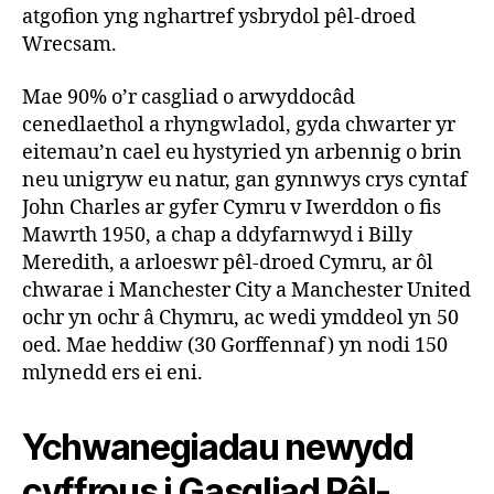
atgofion yng nghartref ysbrydol pêl-droed
Wrecsam.
Mae 90% o’r casgliad o arwyddocâd
cenedlaethol a rhyngwladol, gyda chwarter yr
eitemau’n cael eu hystyried yn arbennig o brin
neu unigryw eu natur, gan gynnwys crys cyntaf
John Charles ar gyfer Cymru v Iwerddon o fis
Mawrth 1950, a chap a ddyfarnwyd i Billy
Meredith, a arloeswr pêl-droed Cymru, ar ôl
chwarae i Manchester City a Manchester United
ochr yn ochr â Chymru, ac wedi ymddeol yn 50
oed. Mae heddiw (30 Gorffennaf) yn nodi 150
mlynedd ers ei eni.
Ychwanegiadau newydd
cyffrous i Gasgliad Pêl-