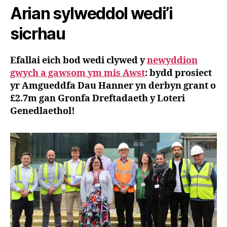
Arian sylweddol wedi’i
sicrhau
Efallai eich bod wedi clywed y
newyddion
gwych a gawsom ym mis Awst
: bydd prosiect
yr Amgueddfa Dau Hanner yn derbyn grant o
£2.7m gan Gronfa Dreftadaeth y Loteri
Genedlaethol!