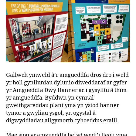
Gallwch ymweld â’r amgueddfa dros dro i weld
yr holl gynlluniau dylunio diweddaraf ar gyfer
yr Amgueddfa Dwy Hanner ac i gysylltu â thîm
yr amgueddfa. Byddwn yn cynnal
gweithgareddau plant yma yn ystod hanner
tymor a gwyliau ysgol, yn ogystal â
digwyddiadau allgymorth cyhoeddus eraill.
Mae siop yr amgueddfa hefyd wedi’i lleoli yma,