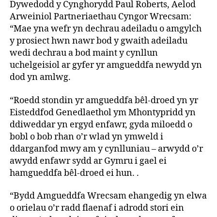
Dywedodd y Cynghorydd Paul Roberts, Aelod
Arweiniol Partneriaethau Cyngor Wrecsam:
“Mae yna wefr yn dechrau adeiladu o amgylch
y prosiect hwn nawr bod y gwaith adeiladu
wedi dechrau a bod maint y cynllun
uchelgeisiol ar gyfer yr amgueddfa newydd yn
dod yn amlwg.
“Roedd stondin yr amgueddfa bêl-droed yn yr
Eisteddfod Genedlaethol ym Mhontypridd yn
ddiweddar yn ergyd enfawr, gyda miloedd o
bobl o bob rhan o’r wlad yn ymweld i
ddarganfod mwy am y cynlluniau – arwydd o’r
awydd enfawr sydd ar Gymru i gael ei
hamgueddfa bêl-droed ei hun. .
“Bydd Amgueddfa Wrecsam ehangedig yn elwa
o orielau o’r radd flaenaf i adrodd stori ein