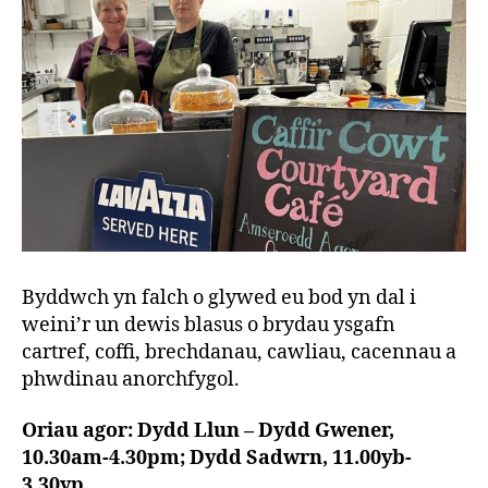
Byddwch yn falch o glywed eu bod yn dal i
weini’r un dewis blasus o brydau ysgafn
cartref, coffi, brechdanau, cawliau, cacennau a
phwdinau anorchfygol.
Oriau agor: Dydd Llun – Dydd Gwener,
10.30am-4.30pm; Dydd Sadwrn, 11.00yb-
3.30yp.