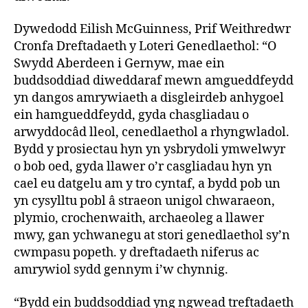
Dywedodd Eilish McGuinness, Prif Weithredwr
Cronfa Dreftadaeth y Loteri Genedlaethol: “O
Swydd Aberdeen i Gernyw, mae ein
buddsoddiad diweddaraf mewn amgueddfeydd
yn dangos amrywiaeth a disgleirdeb anhygoel
ein hamgueddfeydd, gyda chasgliadau o
arwyddocâd lleol, cenedlaethol a rhyngwladol.
Bydd y prosiectau hyn yn ysbrydoli ymwelwyr
o bob oed, gyda llawer o’r casgliadau hyn yn
cael eu datgelu am y tro cyntaf, a bydd pob un
yn cysylltu pobl â straeon unigol chwaraeon,
plymio, crochenwaith, archaeoleg a llawer
mwy, gan ychwanegu at stori genedlaethol sy’n
cwmpasu popeth. y dreftadaeth niferus ac
amrywiol sydd gennym i’w chynnig.
“Bydd ein buddsoddiad yng ngwead treftadaeth