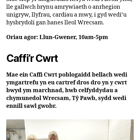
lle gallwch brynu amrywiaeth o anrhegion
unigryw, llyfrau, cardiau a mwy, i gyd wedi’u
hysbrydoli gan hanes lleol Wrecsam.
Oriau agor: Llun-Gwener, 10am-5pm
Caffi’r Cwrt
Mae ein Caffi Cwrt poblogaidd bellach wedi
ymgartrefu yn eu cartref dros dro yn y cwrt
bwyd ym marchnad, hwb celfyddydau a
chymunedol Wrecsam, Tŷ Pawb, sydd wedi
ennill sawl gwobr.