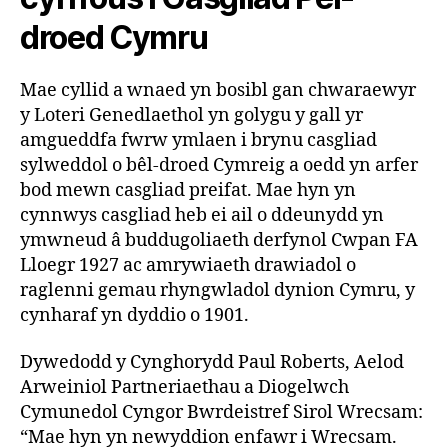
droed Cymru
Mae cyllid a wnaed yn bosibl gan chwaraewyr
y Loteri Genedlaethol yn golygu y gall yr
amgueddfa fwrw ymlaen i brynu casgliad
sylweddol o bêl-droed Cymreig a oedd yn arfer
bod mewn casgliad preifat. Mae hyn yn
cynnwys casgliad heb ei ail o ddeunydd yn
ymwneud â buddugoliaeth derfynol Cwpan FA
Lloegr 1927 ac amrywiaeth drawiadol o
raglenni gemau rhyngwladol dynion Cymru, y
cynharaf yn dyddio o 1901.
Dywedodd y Cynghorydd Paul Roberts, Aelod
Arweiniol Partneriaethau a Diogelwch
Cymunedol Cyngor Bwrdeistref Sirol Wrecsam:
“Mae hyn yn newyddion enfawr i Wrecsam.