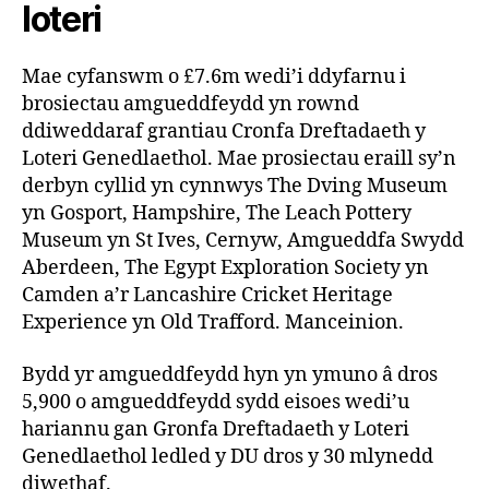
loteri
Mae cyfanswm o £7.6m wedi’i ddyfarnu i
brosiectau amgueddfeydd yn rownd
ddiweddaraf grantiau Cronfa Dreftadaeth y
Loteri Genedlaethol. Mae prosiectau eraill sy’n
derbyn cyllid yn cynnwys The Dving Museum
yn Gosport, Hampshire, The Leach Pottery
Museum yn St Ives, Cernyw, Amgueddfa Swydd
Aberdeen, The Egypt Exploration Society yn
Camden a’r Lancashire Cricket Heritage
Experience yn Old Trafford. Manceinion.
Bydd yr amgueddfeydd hyn yn ymuno â dros
5,900 o amgueddfeydd sydd eisoes wedi’u
hariannu gan Gronfa Dreftadaeth y Loteri
Genedlaethol ledled y DU dros y 30 mlynedd
diwethaf.