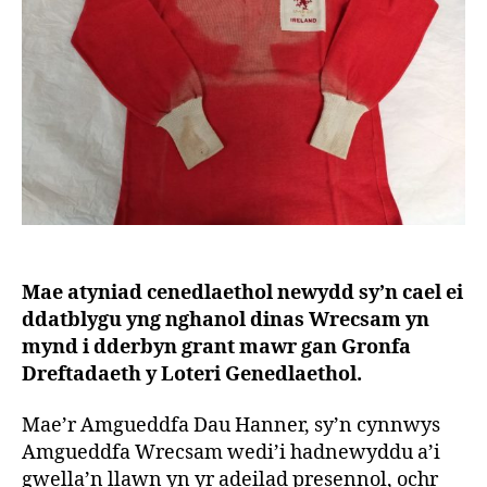
Mae atyniad cenedlaethol newydd sy’n cael ei
ddatblygu yng nghanol dinas Wrecsam yn
mynd i dderbyn grant mawr gan Gronfa
Dreftadaeth y Loteri Genedlaethol.
Mae’r Amgueddfa Dau Hanner, sy’n cynnwys
Amgueddfa Wrecsam wedi’i hadnewyddu a’i
gwella’n llawn yn yr adeilad presennol, ochr