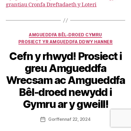
grantiau Cronfa Dreftadaeth y Loteri
Categories
AMGUEDDFA BÊL-DROED CYMRU
PROSIECT YR AMGUEDDFA DDWY HANNER
Cefn y rhwyd! Prosiect i
greu Amgueddfa
B
Wrecsam ac Amgueddfa
y
S
Bêl-droed newydd i
t
e
Gymru ar y gweill!
v
e
Post
Gorffennaf 22, 2024
G
Post
author
r
date