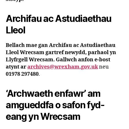
Archifau ac Astudiaethau
Lleol
Bellach mae gan Archifau ac Astudiaethau
Lleol Wrecsam gartref newydd, parhaol yn
Llyfrgell Wrecsam. Gallwch anfon e-bost
atynt ar
archives@wrexham.gov.uk
neu
01978 297480
.
‘Archwaeth enfawr’ am
amgueddfa o safon fyd-
eang yn Wrecsam