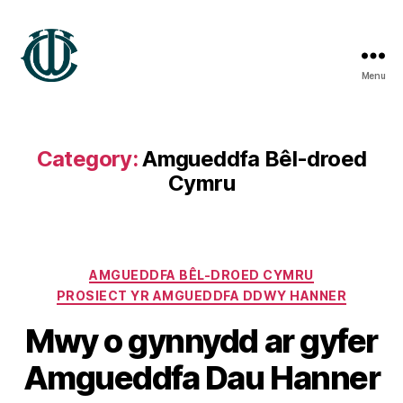
Menu
Treftadaeth
Wrecsam
Category:
Amgueddfa Bêl-droed
Cymru
Categories
AMGUEDDFA BÊL-DROED CYMRU
PROSIECT YR AMGUEDDFA DDWY HANNER
B
Mwy o gynnydd ar gyfer
y
S
Amgueddfa Dau Hanner
t
e