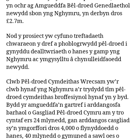
yn ochr ag Amgueddfa Bêl-droed Genedlaethol
newydd sbon yng Nghymru, yn derbyn dros
£2.7m.
Nod y prosiect yw cyfuno treftadaeth
chwaraeon y dref a phoblogrwydd pêl-droed i
gynyddu dealltwriaeth o hanes y gamp yng
Nghymru ac ymgysylltu â chynulleidfaoedd
newydd.
Clwb Pêl-droed Cymdeithas Wrecsam yw’r
clwb hynaf yng Nghymru a’r trydydd tîm pêl-
droed cymdeithas broffesiynol hynaf yn y byd.
Bydd yr amgueddfa’n gartref i arddangosfa
barhaol o Gasgliad Pêl-droed Cymru am y tro
cyntaf ers 24 mlynedd, gan arddangos casgliad
sy’n ymgorffori dros 4,000 o flynyddoedd o
hanes, 40 mlynedd o gymuned a sawl oes o