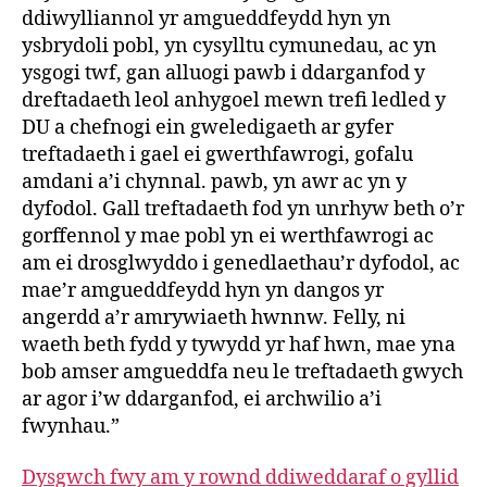
ddiwylliannol yr amgueddfeydd hyn yn
ysbrydoli pobl, yn cysylltu cymunedau, ac yn
ysgogi twf, gan alluogi pawb i ddarganfod y
dreftadaeth leol anhygoel mewn trefi ledled y
DU a chefnogi ein gweledigaeth ar gyfer
treftadaeth i gael ei gwerthfawrogi, gofalu
amdani a’i chynnal. pawb, yn awr ac yn y
dyfodol. Gall treftadaeth fod yn unrhyw beth o’r
gorffennol y mae pobl yn ei werthfawrogi ac
am ei drosglwyddo i genedlaethau’r dyfodol, ac
mae’r amgueddfeydd hyn yn dangos yr
angerdd a’r amrywiaeth hwnnw. Felly, ni
waeth beth fydd y tywydd yr haf hwn, mae yna
bob amser amgueddfa neu le treftadaeth gwych
ar agor i’w ddarganfod, ei archwilio a’i
fwynhau.”
Dysgwch fwy am y rownd ddiweddaraf o gyllid