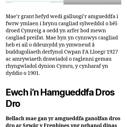
Mae’r grant hefyd wedi galluogi’r amgueddfa i
fwrw ymlaen i brynu casgliad sylweddol o bêl-
droed Cymreig a oedd yn arfer bod mewn
casgliad preifat. Mae hyn yn cynnwys casgliad
heb ei ail o ddeunydd yn ymwneud â
buddugoliaeth derfynol Cwpan FA Lloegr 1927
ac amrywiaeth drawiadol o raglenni gemau
rhyngwladol dynion Cymru, y cynharaf yn
dyddio o 1901.
Ewch i’n Hamgueddfa Dros
Dro
Bellach mae gan yr amgueddfa ganolfan dros
dro ar Sgwâr y Frenhines yng nghanol dinas