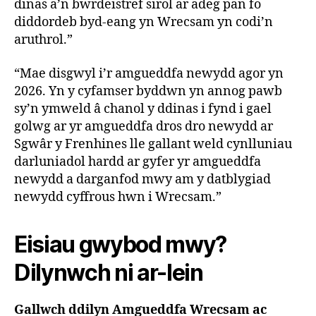
dinas a’n bwrdeistref sirol ar adeg pan fo
diddordeb byd-eang yn Wrecsam yn codi’n
aruthrol.”
“Mae disgwyl i’r amgueddfa newydd agor yn
2026. Yn y cyfamser byddwn yn annog pawb
sy’n ymweld â chanol y ddinas i fynd i gael
golwg ar yr amgueddfa dros dro newydd ar
Sgwâr y Frenhines lle gallant weld cynlluniau
darluniadol hardd ar gyfer yr amgueddfa
newydd a darganfod mwy am y datblygiad
newydd cyffrous hwn i Wrecsam.”
Eisiau gwybod mwy?
Dilynwch ni ar-lein
Gallwch ddilyn Amgueddfa Wrecsam ac