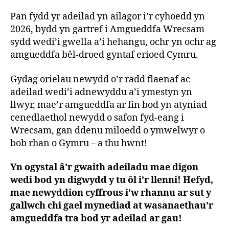
Pan fydd yr adeilad yn ailagor i’r cyhoedd yn
2026, bydd yn gartref i Amgueddfa Wrecsam
sydd wedi’i gwella a’i hehangu, ochr yn ochr ag
amgueddfa bêl-droed gyntaf erioed Cymru.
Gydag orielau newydd o’r radd flaenaf ac
adeilad wedi’i adnewyddu a’i ymestyn yn
llwyr, mae’r amgueddfa ar fin bod yn atyniad
cenedlaethol newydd o safon fyd-eang i
Wrecsam, gan ddenu miloedd o ymwelwyr o
bob rhan o Gymru – a thu hwnt!
Yn ogystal â’r gwaith adeiladu mae digon
wedi bod yn digwydd y tu ôl i’r llenni! Hefyd,
mae newyddion cyffrous i’w rhannu ar sut y
gallwch chi gael mynediad at wasanaethau’r
amgueddfa tra bod yr adeilad ar gau!