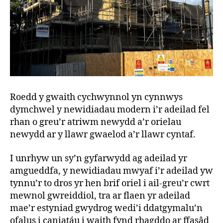
Roedd y gwaith cychwynnol yn cynnwys
dymchwel y newidiadau modern i’r adeilad fel
rhan o greu’r atriwm newydd a’r orielau
newydd ar y llawr gwaelod a’r llawr cyntaf.
I unrhyw un sy’n gyfarwydd ag adeilad yr
amgueddfa, y newidiadau mwyaf i’r adeilad yw
tynnu’r to dros yr hen brif oriel i ail-greu’r cwrt
mewnol gwreiddiol, tra ar flaen yr adeilad
mae’r estyniad gwydrog wedi’i ddatgymalu’n
ofalus i caniatáu i waith fynd rhagddo ar ffasâd